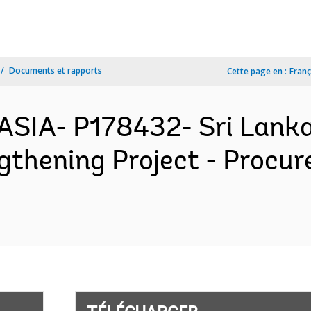
Documents et rapports
Cette page en :
Franç
ASIA- P178432- Sri Lanka 
thening Project - Procur