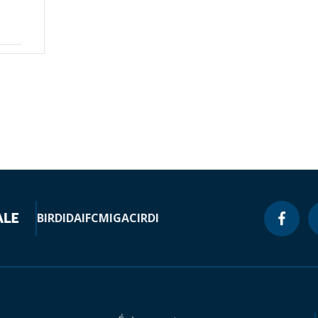
BIRD
IDA
IFC
MIGA
CIRDI