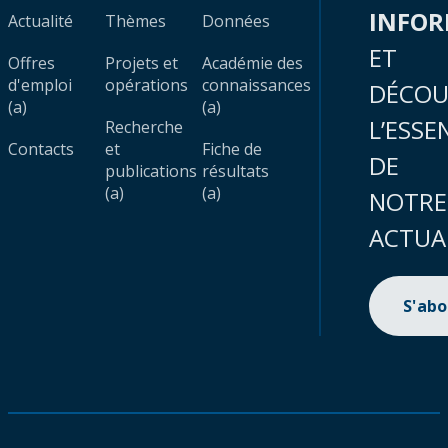
INFO
Actualité
Thèmes
Données
ET
Offres
Projets et
Académie des
d'emploi
opérations
connaissances
DÉCOU
(a)
(a)
L’ESSE
Recherche
Contacts
et
Fiche de
DE
publications
résultats
(a)
(a)
NOTRE
ACTUA
S'ab