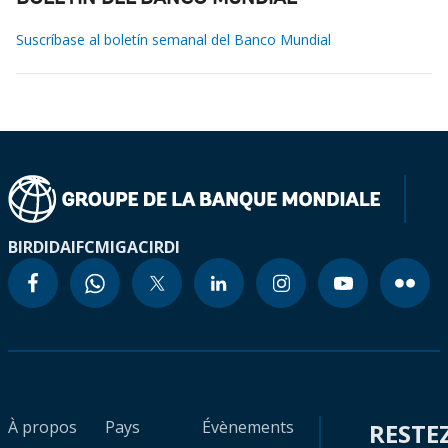
Suscríbase al boletín semanal del Banco Mundial
BIRD
IDA
IFC
MIGA
CIRDI
À propos
Pays
Évènements
RESTE