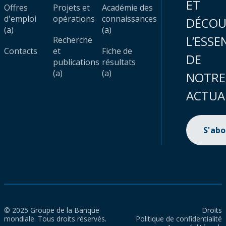
ET
Offres
Projets et
Académie des
d'emploi
opérations
connaissances
DÉCOU
(a)
(a)
L’ESSE
Recherche
Contacts
et
Fiche de
DE
publications
résultats
(a)
(a)
NOTRE
ACTUA
S'ab
© 2025 Groupe de la Banque
Droits
mondiale. Tous droits réservés.
Politique de confidentialité