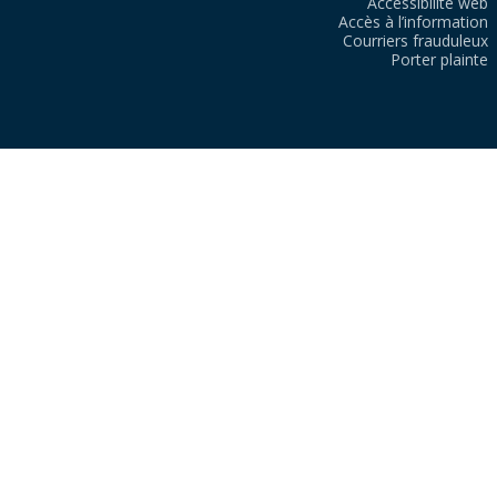
Accessibilité web
Accès à l’information
Courriers frauduleux
Porter plainte