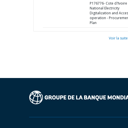
P176776- Cote d?Ivoire
National Electricity
Digitalization and Acce
operation - Procureme
Plan
Voir la suite