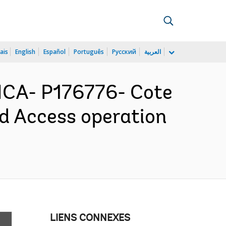
ais
English
Español
Português
Русский
العربية
ICA- P176776- Cote
and Access operation
LIENS CONNEXES