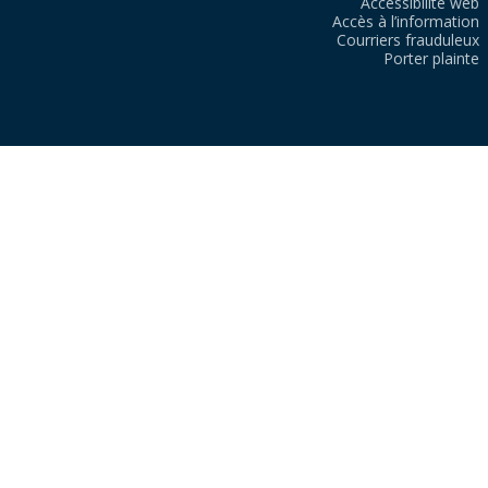
Accessibilité web
Accès à l’information
Courriers frauduleux
Porter plainte