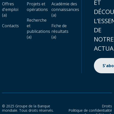
ET
Offres
Projets et
Académie des
d'emploi
opérations
connaissances
DÉCOU
(a)
(a)
L’ESSE
Recherche
Contacts
et
Fiche de
DE
publications
résultats
(a)
(a)
NOTRE
ACTUA
S'ab
© 2025 Groupe de la Banque
Droits
mondiale. Tous droits réservés.
Politique de confidentialité