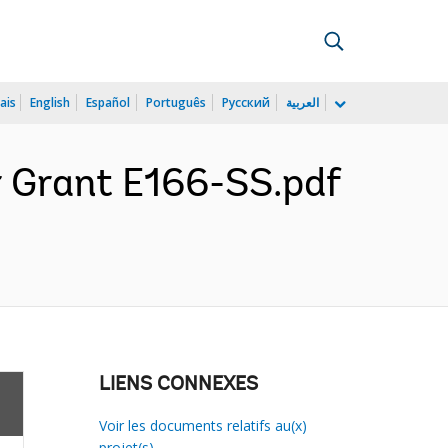
ais
English
Español
Português
Русский
العربية
r Grant E166-SS.pdf
LIENS CONNEXES
Voir les documents relatifs au(x)
projet(s)