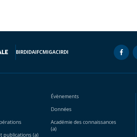
BIRD
IDA
IFC
MIGA
CIRDI
Évènements
Données
opérations
Académie des connaissances
(a)
 publications (a)