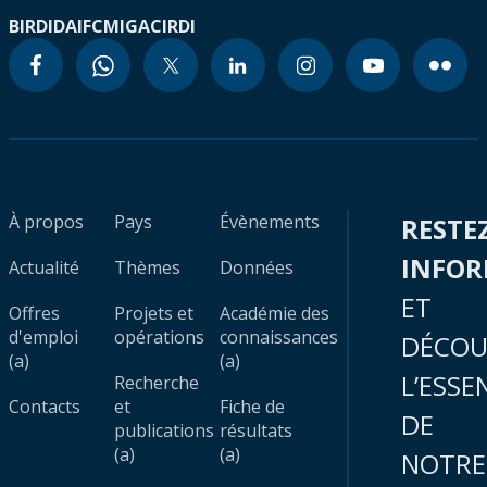
BIRD
IDA
IFC
MIGA
CIRDI
À propos
Pays
Évènements
RESTE
INFO
Actualité
Thèmes
Données
ET
Offres
Projets et
Académie des
d'emploi
opérations
connaissances
DÉCOU
(a)
(a)
L’ESSE
Recherche
Contacts
et
Fiche de
DE
publications
résultats
(a)
(a)
NOTRE