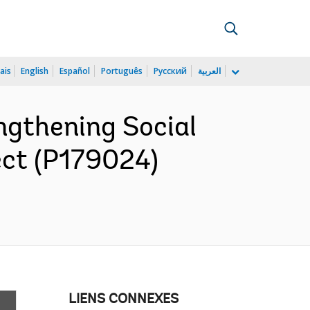
ais
English
Español
Português
Русский
العربية
gthening Social
ect (P179024)
LIENS CONNEXES