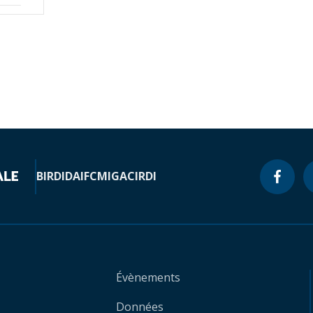
BIRD
IDA
IFC
MIGA
CIRDI
Évènements
Données