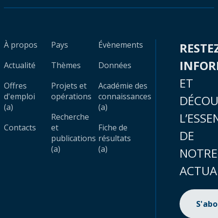
À propos
Pays
Évènements
RESTE
INFO
Actualité
Thèmes
Données
ET
Offres
Projets et
Académie des
d'emploi
opérations
connaissances
DÉCOU
(a)
(a)
L’ESSE
Recherche
Contacts
et
Fiche de
DE
publications
résultats
(a)
(a)
NOTRE
ACTUA
S'ab