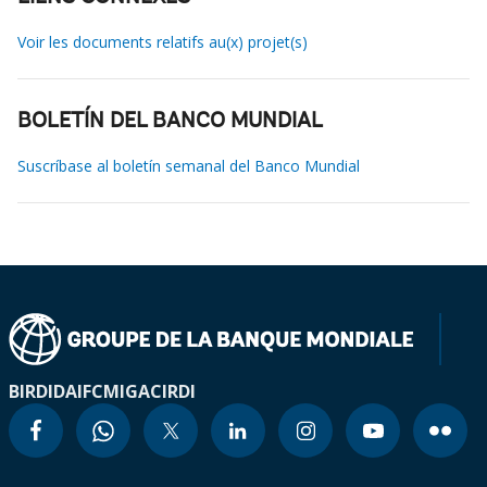
Voir les documents relatifs au(x) projet(s)
BOLETÍN DEL BANCO MUNDIAL
Suscríbase al boletín semanal del Banco Mundial
BIRD
IDA
IFC
MIGA
CIRDI