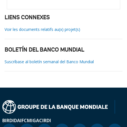
LIENS CONNEXES
Voir les documents relatifs au(x) projet(s)
BOLETÍN DEL BANCO MUNDIAL
Suscríbase al boletín semanal del Banco Mundial
BIRD
IDA
IFC
MIGA
CIRDI