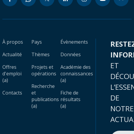
À propos
Pays
Évènements
RESTE
INFO
Actualité
Thèmes
Données
ET
Offres
Projets et
Académie des
d'emploi
opérations
connaissances
DÉCOU
(a)
(a)
L’ESSE
Recherche
Contacts
et
Fiche de
DE
publications
résultats
(a)
(a)
NOTRE
ACTUA