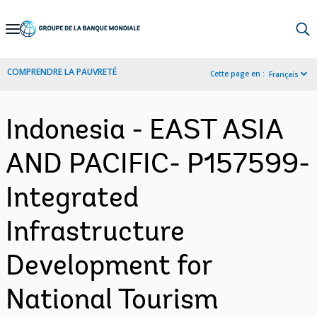
Skip
to
Main
COMPRENDRE LA PAUVRETÉ
Cette page en :
Français
Navigation
Indonesia - EAST ASIA
AND PACIFIC- P157599-
Integrated
Infrastructure
Development for
National Tourism