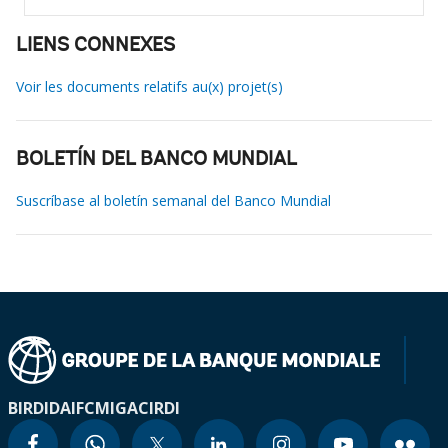
LIENS CONNEXES
Voir les documents relatifs au(x) projet(s)
BOLETÍN DEL BANCO MUNDIAL
Suscríbase al boletín semanal del Banco Mundial
BIRD
IDA
IFC
MIGA
CIRDI