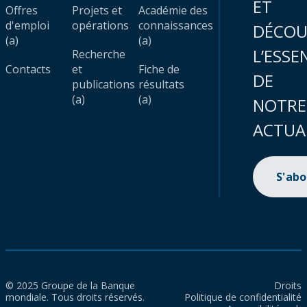
ET
Offres
Projets et
Académie des
d'emploi
opérations
connaissances
DÉCOU
(a)
(a)
L’ESSE
Recherche
Contacts
et
Fiche de
DE
publications
résultats
(a)
(a)
NOTRE
ACTUA
S'ab
© 2025 Groupe de la Banque
Droits
mondiale. Tous droits réservés.
Politique de confidentialité