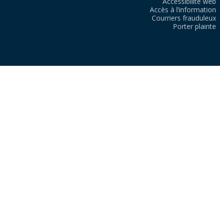
Accessibilité web
Accès à l’information
Courriers frauduleux
Porter plainte