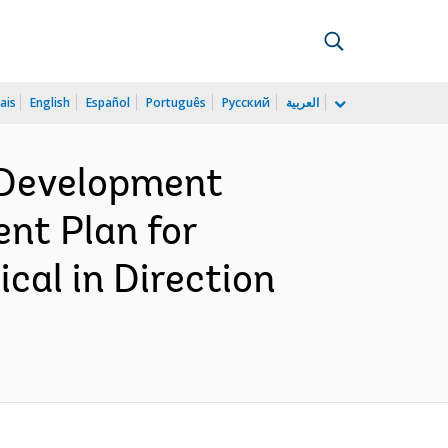
ais
English
Español
Português
Русский
العربية
 Development
nt Plan for
cal in Direction