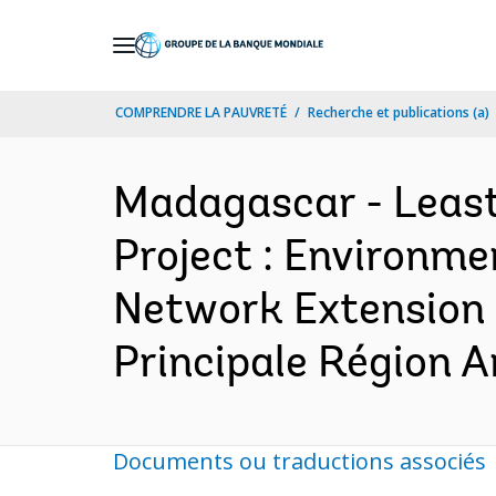
Skip
to
Main
COMPRENDRE LA PAUVRETÉ
Recherche et publications (a)
Navigation
Madagascar - Least
Project : Environm
Network Extension a
Principale Région A
Documents ou traductions associés