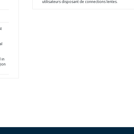
utilisateurs disposant de connections lentes.
t
al
 in
gion