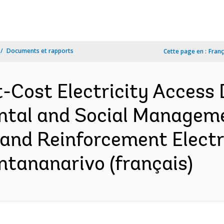
Documents et rapports
Cette page en :
Franç
-Cost Electricity Access
ental and Social Manageme
nd Reinforcement Electri
ntananarivo (français)