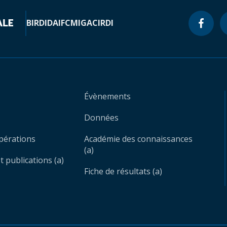
BIRD
IDA
IFC
MIGA
CIRDI
Évènements
Données
opérations
Académie des connaissances
(a)
 publications (a)
Fiche de résultats (a)