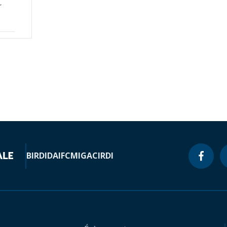
r
BIRD
IDA
IFC
MIGA
CIRDI