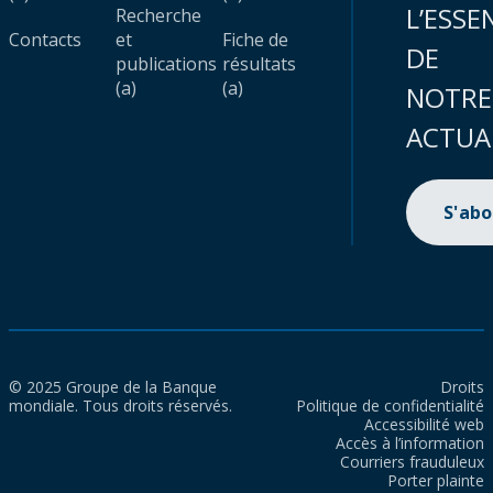
L’ESSE
Recherche
Contacts
et
Fiche de
DE
publications
résultats
(a)
(a)
NOTRE
ACTUA
S'ab
© 2025 Groupe de la Banque
Droits
mondiale. Tous droits réservés.
Politique de confidentialité
Accessibilité web
Accès à l’information
Courriers frauduleux
Porter plainte