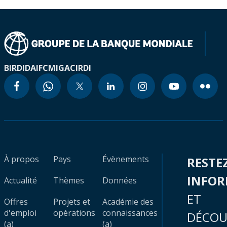
BIRD
IDA
IFC
MIGA
CIRDI
À propos
Pays
Évènements
RESTE
INFO
Actualité
Thèmes
Données
ET
Offres
Projets et
Académie des
d'emploi
opérations
connaissances
DÉCOU
(a)
(a)