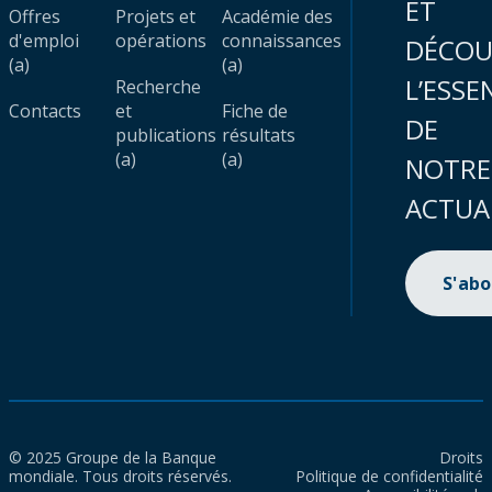
ET
Offres
Projets et
Académie des
d'emploi
opérations
connaissances
DÉCOU
(a)
(a)
L’ESSE
Recherche
Contacts
et
Fiche de
DE
publications
résultats
(a)
(a)
NOTRE
ACTUA
S'ab
© 2025 Groupe de la Banque
Droits
mondiale. Tous droits réservés.
Politique de confidentialité