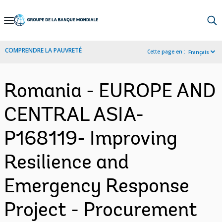
Skip
to
Main
COMPRENDRE LA PAUVRETÉ
Cette page en :
Français
Navigation
Romania - EUROPE AND
CENTRAL ASIA-
P168119- Improving
Resilience and
Emergency Response
Project - Procurement