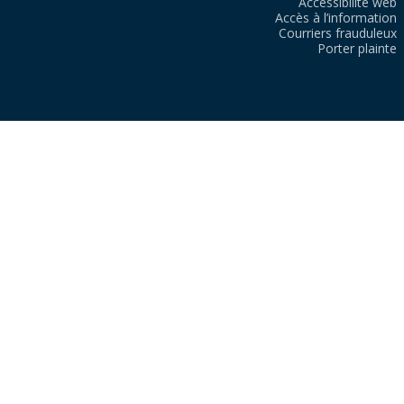
Accessibilité web
Accès à l’information
Courriers frauduleux
Porter plainte