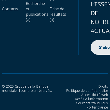
L’ESSE
Recherche
Contacts
et
Fiche de
DE
publications
résultats
(a)
(a)
NOTRE
ACTUA
S'ab
© 2025 Groupe de la Banque
Droits
mondiale. Tous droits réservés.
Politique de confidentialité
Accessibilité web
Accès à l’information
Courriers frauduleux
Porter plainte