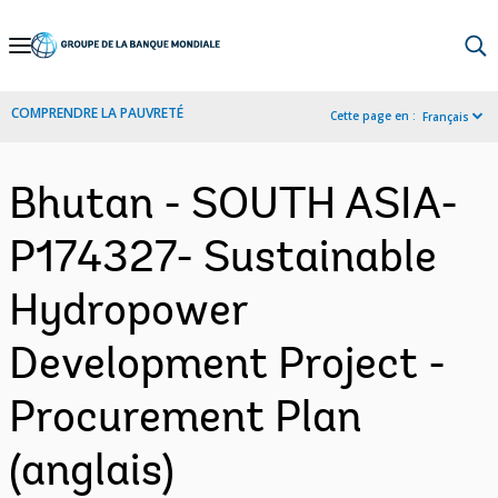
Skip
to
Main
COMPRENDRE LA PAUVRETÉ
Cette page en :
Français
Navigation
Bhutan - SOUTH ASIA-
P174327- Sustainable
Hydropower
Development Project -
Procurement Plan
(anglais)