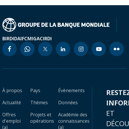
BIRD
IDA
IFC
MIGA
CIRDI
À propos
Pays
Évènements
RESTE
INFO
Actualité
Thèmes
Données
ET
Offres
Projets et
Académie des
d'emploi
opérations
connaissances
DÉCOU
(a)
(a)