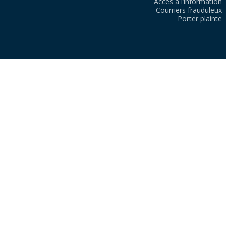
Accès à l’information
Courriers frauduleux
Porter plainte