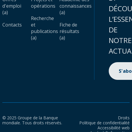
d'emploi
opérations
connaissances
DÉCOU
(a)
(a)
L’ESSE
Recherche
Contacts
et
Fiche de
DE
publications
résultats
(a)
(a)
NOTRE
ACTUA
S'ab
© 2025 Groupe de la Banque
Droits
mondiale. Tous droits réservés.
Politique de confidentialité
Accessibilité web