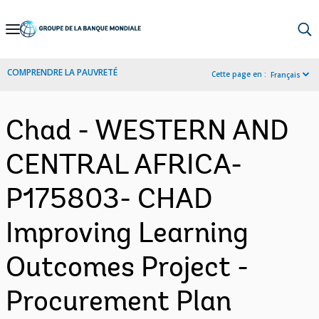
Skip
to
Main
COMPRENDRE LA PAUVRETÉ
Cette page en :
Français
Navigation
Chad - WESTERN AND
CENTRAL AFRICA-
P175803- CHAD
Improving Learning
Outcomes Project -
Procurement Plan