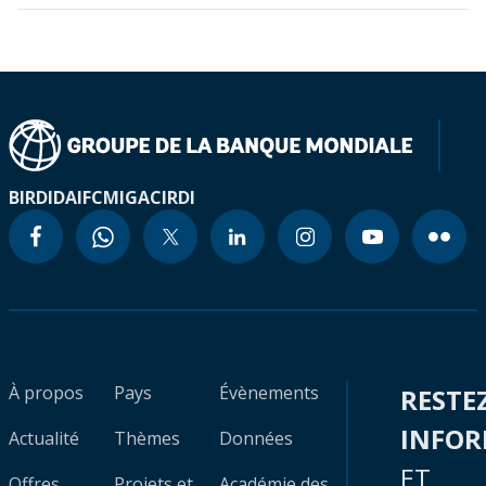
BIRD
IDA
IFC
MIGA
CIRDI
À propos
Pays
Évènements
RESTE
INFO
Actualité
Thèmes
Données
ET
Offres
Projets et
Académie des