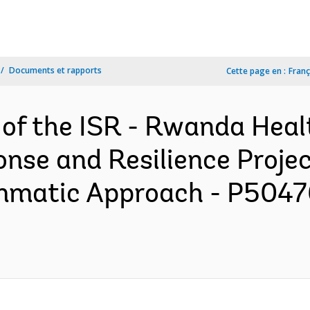
Documents et rapports
Cette page en :
Franç
n of the ISR - Rwanda Hea
nse and Resilience Projec
mmatic Approach - P50476