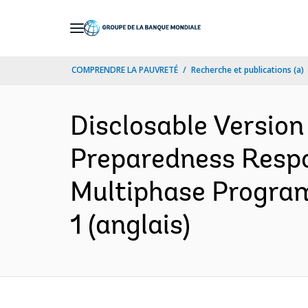
Skip
to
Main
COMPRENDRE LA PAUVRETÉ
Recherche et publications (a)
Navigation
Disclosable Versio
Preparedness Respo
Multiphase Progra
1 (anglais)