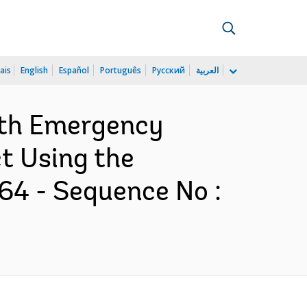
ais
English
Español
Português
Русский
العربية
lth Emergency
t Using the
4 - Sequence No :