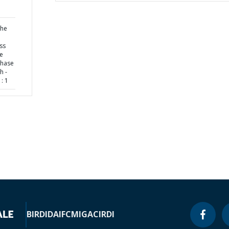
the
ss
e
phase
h -
: 1
BIRD
IDA
IFC
MIGA
CIRDI