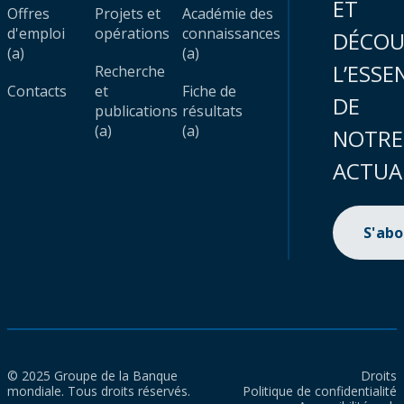
ET
Offres
Projets et
Académie des
d'emploi
opérations
connaissances
DÉCOU
(a)
(a)
L’ESSE
Recherche
Contacts
et
Fiche de
DE
publications
résultats
(a)
(a)
NOTRE
ACTUA
S'ab
© 2025 Groupe de la Banque
Droits
mondiale. Tous droits réservés.
Politique de confidentialité