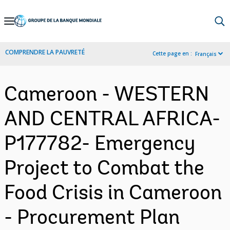
Skip
to
Main
COMPRENDRE LA PAUVRETÉ
Cette page en :
Français
Navigation
Cameroon - WESTERN
AND CENTRAL AFRICA-
P177782- Emergency
Project to Combat the
Food Crisis in Cameroon
- Procurement Plan