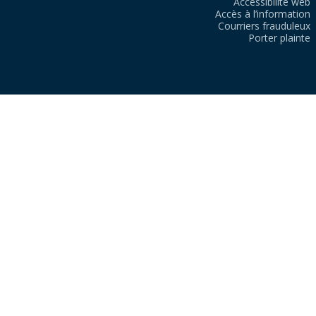
Accessibilité web
Accès à l’information
Courriers frauduleux
Porter plainte