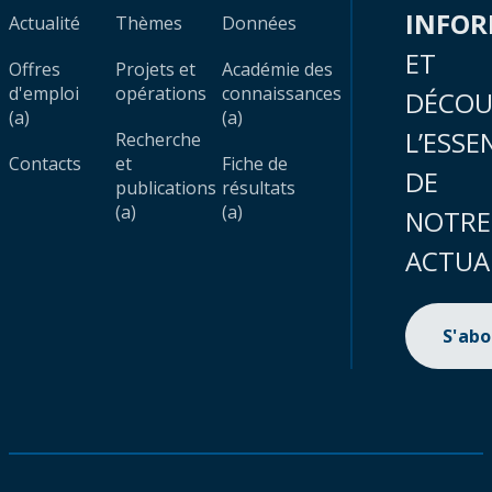
INFO
Actualité
Thèmes
Données
ET
Offres
Projets et
Académie des
d'emploi
opérations
connaissances
DÉCOU
(a)
(a)
L’ESSE
Recherche
Contacts
et
Fiche de
DE
publications
résultats
(a)
(a)
NOTRE
ACTUA
S'ab