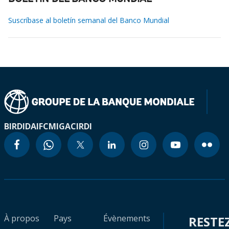
Suscríbase al boletín semanal del Banco Mundial
BIRD
IDA
IFC
MIGA
CIRDI
À propos
Pays
Évènements
RESTE