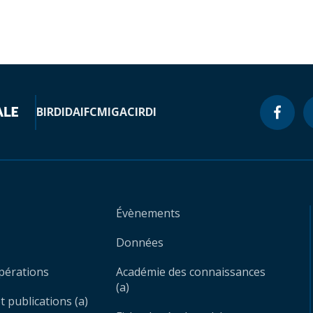
BIRD
IDA
IFC
MIGA
CIRDI
Évènements
Données
opérations
Académie des connaissances
(a)
 publications (a)