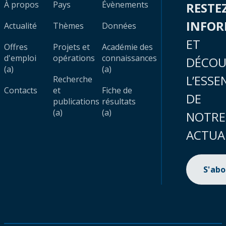
À propos
Pays
Évènements
RESTE
INFO
Actualité
Thèmes
Données
ET
Offres
Projets et
Académie des
d'emploi
opérations
connaissances
DÉCOU
(a)
(a)
L’ESSE
Recherche
Contacts
et
Fiche de
DE
publications
résultats
(a)
(a)
NOTRE
ACTUA
S'ab