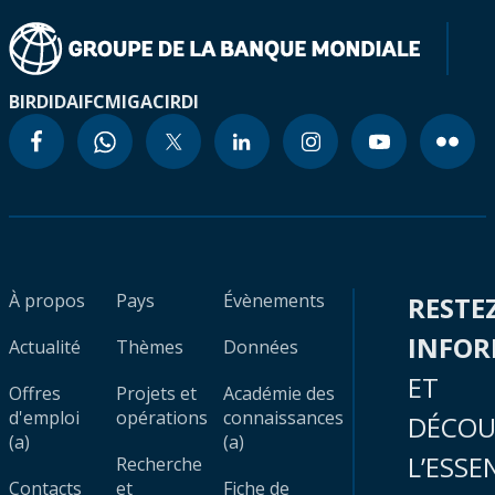
BIRD
IDA
IFC
MIGA
CIRDI
À propos
Pays
Évènements
RESTE
INFO
Actualité
Thèmes
Données
ET
Offres
Projets et
Académie des
d'emploi
opérations
connaissances
DÉCOU
(a)
(a)
L’ESSE
Recherche
Contacts
et
Fiche de