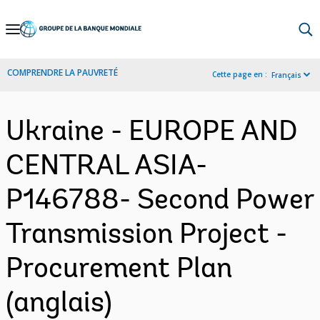
Skip
to
Main
COMPRENDRE LA PAUVRETÉ
Cette page en :
Français
Navigation
Ukraine - EUROPE AND
CENTRAL ASIA-
P146788- Second Power
Transmission Project -
Procurement Plan
(anglais)