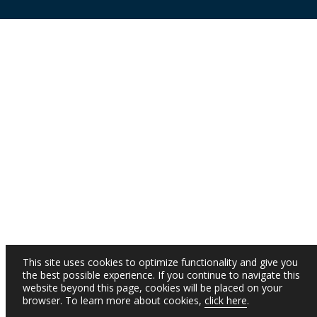
This site uses cookies to optimize functionality and give you
the best possible experience. If you continue to navigate this
website beyond this page, cookies will be placed on your
browser. To learn more about cookies,
click here
.