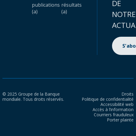
DE
publications
résultats
(a)
(a)
NOTRE
ACTUA
S'ab
© 2025 Groupe de la Banque
Droits
mondiale. Tous droits réservés.
Politique de confidentialité
Accessibilité web
Accès à l’information
Courriers frauduleux
Porter plainte