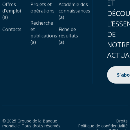
ET
Offres
Projets et
Académie des
d'emploi
opérations
connaissances
DÉCOU
(a)
(a)
L’ESSE
Recherche
Contacts
et
Fiche de
DE
publications
résultats
(a)
(a)
NOTRE
ACTUA
S'ab
© 2025 Groupe de la Banque
Droits
mondiale. Tous droits réservés.
Politique de confidentialité