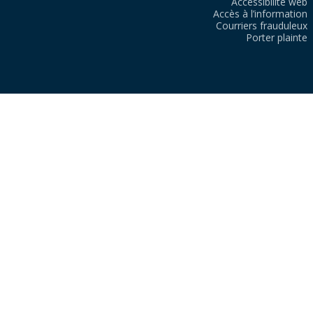
Accessibilité web
Accès à l’information
Courriers frauduleux
Porter plainte