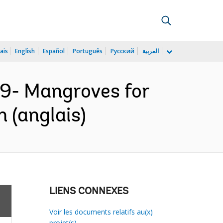
ais
English
Español
Português
Русский
العربية
9- Mangroves for
 (anglais)
LIENS CONNEXES
Voir les documents relatifs au(x)
projet(s)