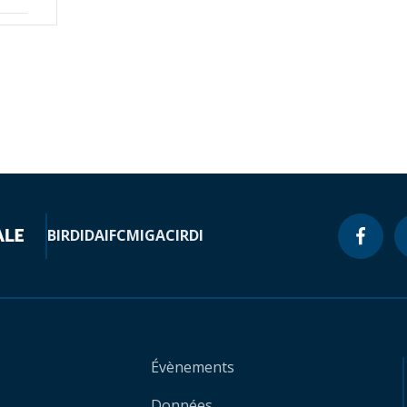
BIRD
IDA
IFC
MIGA
CIRDI
Évènements
Données