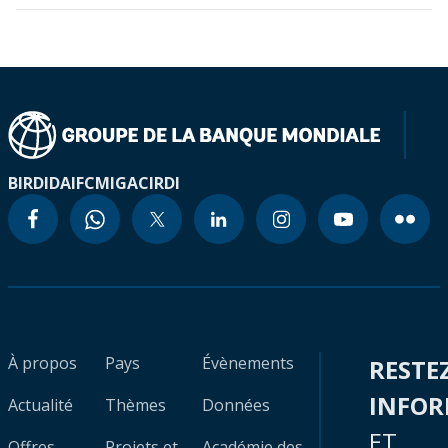
BIRD
IDA
IFC
MIGA
CIRDI
À propos
Pays
Évènements
RESTE
INFO
Actualité
Thèmes
Données
ET
Offres
Projets et
Académie des