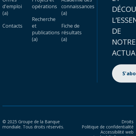
d'emploi
opérations
connaissances
DÉCOU
(a)
(a)
L’ESSE
Recherche
Contacts
et
Fiche de
DE
publications
résultats
(a)
(a)
NOTRE
ACTUA
S'ab
© 2025 Groupe de la Banque
Droits
mondiale. Tous droits réservés.
Politique de confidentialité
Accessibilité web