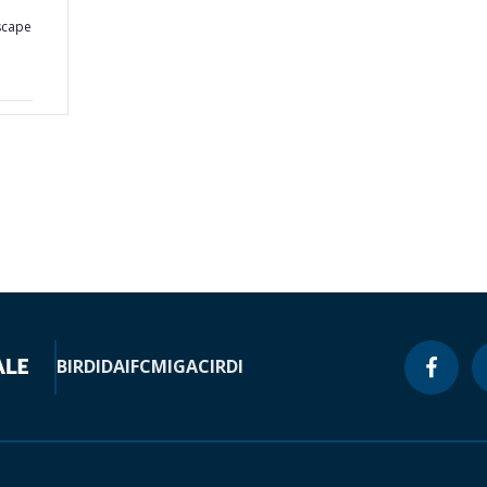
scape
BIRD
IDA
IFC
MIGA
CIRDI