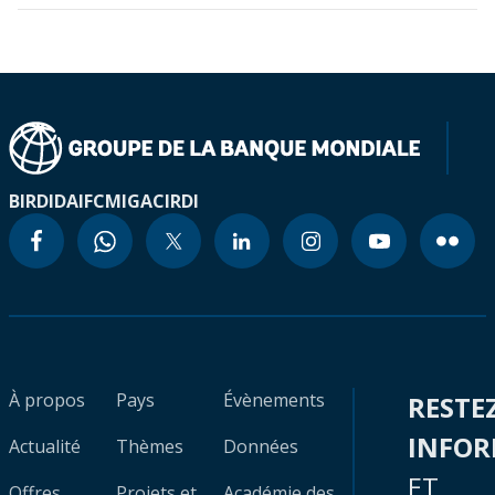
BIRD
IDA
IFC
MIGA
CIRDI
À propos
Pays
Évènements
RESTE
INFO
Actualité
Thèmes
Données
ET
Offres
Projets et
Académie des