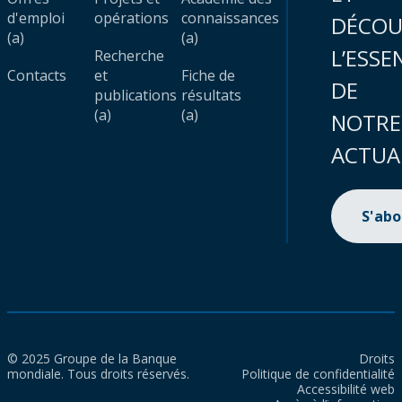
d'emploi
opérations
connaissances
DÉCOU
(a)
(a)
L’ESSE
Recherche
Contacts
et
Fiche de
DE
publications
résultats
(a)
(a)
NOTRE
ACTUA
S'ab
© 2025 Groupe de la Banque
Droits
mondiale. Tous droits réservés.
Politique de confidentialité
Accessibilité web