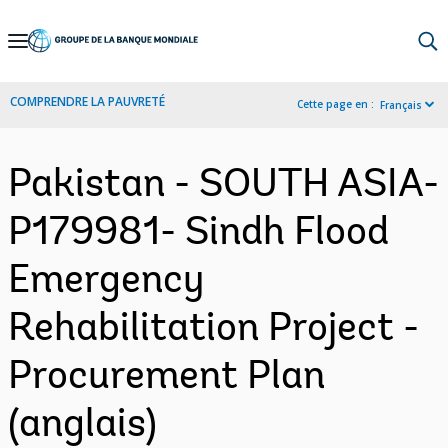
Skip
to
Main
COMPRENDRE LA PAUVRETÉ
Cette page en :
Français
Navigation
Pakistan - SOUTH ASIA-
P179981- Sindh Flood
Emergency
Rehabilitation Project -
Procurement Plan
(anglais)