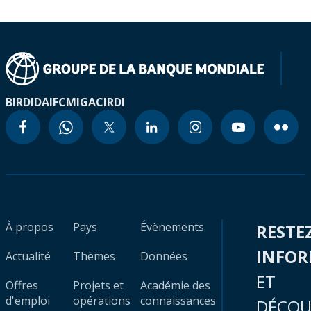
BIRD
IDA
IFC
MIGA
CIRDI
À propos
Pays
Évènements
RESTE
INFO
Actualité
Thèmes
Données
ET
Offres
Projets et
Académie des
d'emploi
opérations
connaissances
DÉCOU