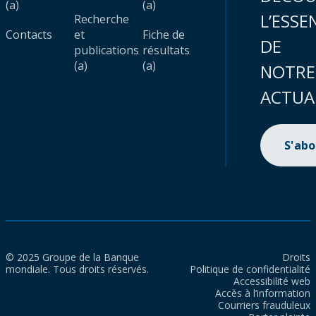
(a)
(a)
L’ESSE
Recherche
Contacts
et
Fiche de
DE
publications
résultats
(a)
(a)
NOTRE
ACTUA
S'ab
© 2025 Groupe de la Banque
Droits
mondiale. Tous droits réservés.
Politique de confidentialité
Accessibilité web
Accès à l’information
Courriers frauduleux