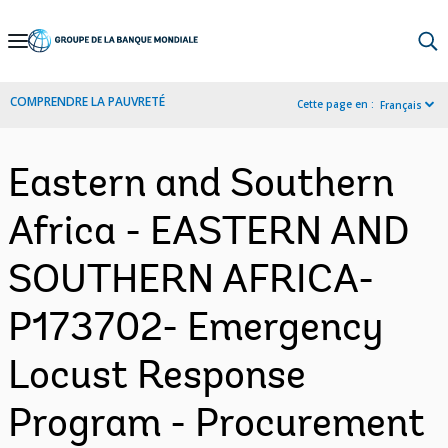
Skip
to
Main
COMPRENDRE LA PAUVRETÉ
Cette page en :
Français
Navigation
Eastern and Southern
Africa - EASTERN AND
SOUTHERN AFRICA-
P173702- Emergency
Locust Response
Program - Procurement