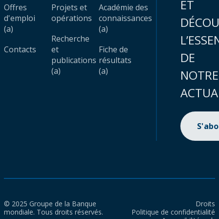
ET
Offres
Projets et
Académie des
d'emploi
opérations
connaissances
DÉCOU
(a)
(a)
L’ESSE
Recherche
Contacts
et
Fiche de
DE
publications
résultats
(a)
(a)
NOTRE
ACTUA
S'ab
© 2025 Groupe de la Banque
Droits
mondiale. Tous droits réservés.
Politique de confidentialité