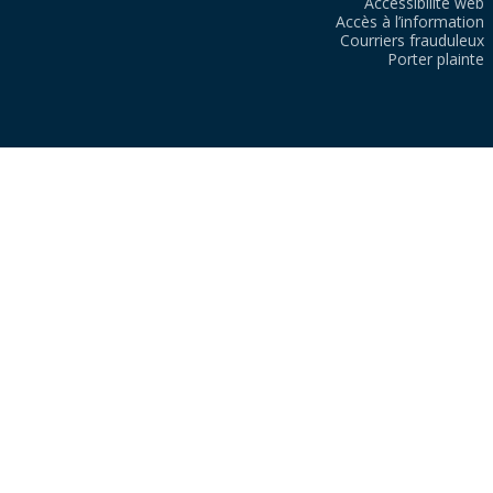
Accessibilité web
Accès à l’information
Courriers frauduleux
Porter plainte