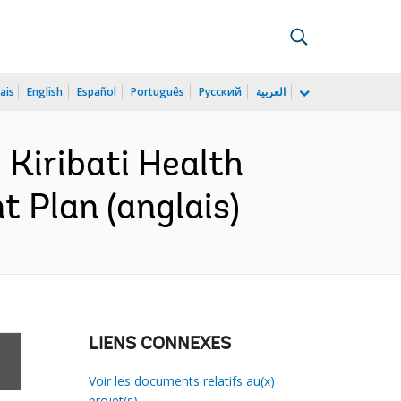
ais
English
Español
Português
Русский
العربية
Kiribati Health
 Plan (anglais)
LIENS CONNEXES
Voir les documents relatifs au(x)
projet(s)