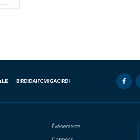
BIRD
IDA
IFC
MIGA
CIRDI
Évènements
Données