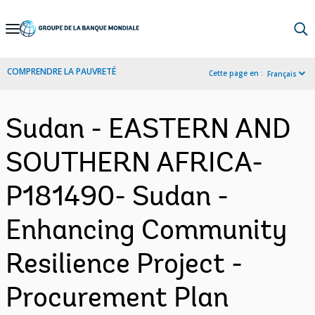
Skip
to
Main
COMPRENDRE LA PAUVRETÉ
Cette page en :
Français
Navigation
Sudan - EASTERN AND
SOUTHERN AFRICA-
P181490- Sudan -
Enhancing Community
Resilience Project -
Procurement Plan