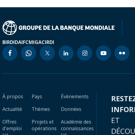
BIRD
IDA
IFC
MIGA
CIRDI
À propos
Pays
Évènements
RESTE
INFO
Actualité
Thèmes
Données
ET
Offres
Projets et
Académie des
d'emploi
opérations
connaissances
DÉCOU