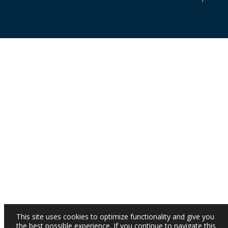
This site uses cookies to optimize functionality and give you
the best possible experience. If you continue to navigate this