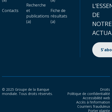
(a)
(a)
L’ESSE
Recherche
Contacts
et
Fiche de
DE
publications
résultats
(a)
(a)
NOTRE
ACTUA
S'ab
© 2025 Groupe de la Banque
Droits
mondiale. Tous droits réservés.
Politique de confidentialité
Accessibilité web
Accès à l’information
Courriers frauduleux
Porter plainte