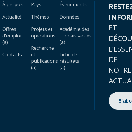
À propos
Pays
Évènements
RESTE
INFO
Actualité
Thèmes
Données
ET
Offres
Projets et
Académie des
d'emploi
opérations
connaissances
DÉCOU
(a)
(a)
L’ESSE
Recherche
Contacts
et
Fiche de
DE
publications
résultats
(a)
(a)
NOTRE
ACTUA
S'ab