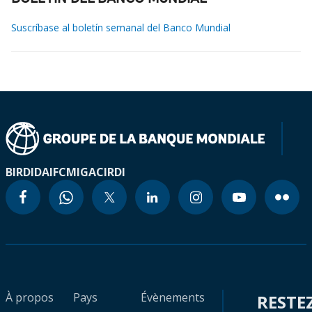
Suscríbase al boletín semanal del Banco Mundial
BIRD
IDA
IFC
MIGA
CIRDI
À propos
Pays
Évènements
RESTE