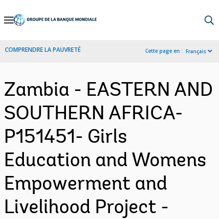
Skip
to
Main
COMPRENDRE LA PAUVRETÉ
Cette page en :
Français
Navigation
Zambia - EASTERN AND
SOUTHERN AFRICA-
P151451- Girls
Education and Womens
Empowerment and
Livelihood Project -