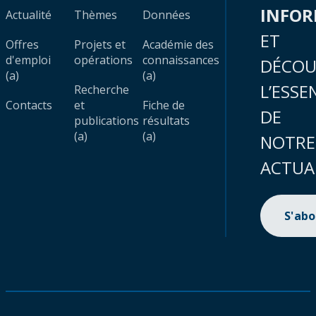
INFO
Actualité
Thèmes
Données
ET
Offres
Projets et
Académie des
d'emploi
opérations
connaissances
DÉCOU
(a)
(a)
L’ESSE
Recherche
Contacts
et
Fiche de
DE
publications
résultats
(a)
(a)
NOTRE
ACTUA
S'ab