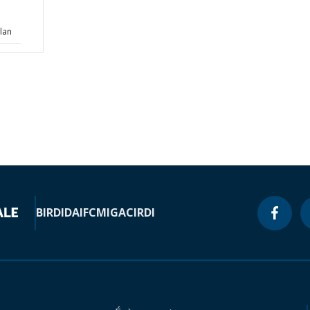
lan
BIRD
IDA
IFC
MIGA
CIRDI