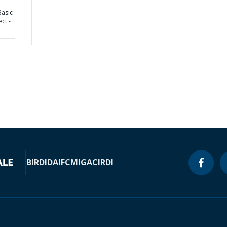
asic
ct -
BIRD
IDA
IFC
MIGA
CIRDI