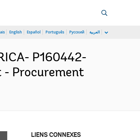
ais
English
Español
Português
Русский
العربية
ICA- P160442-
t - Procurement
LIENS CONNEXES