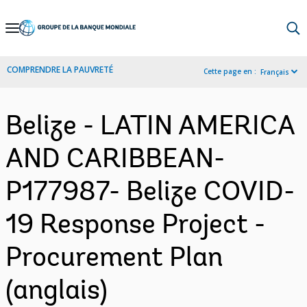
Skip
to
Main
COMPRENDRE LA PAUVRETÉ
Cette page en :
Français
Navigation
Belize - LATIN AMERICA
AND CARIBBEAN-
P177987- Belize COVID-
19 Response Project -
Procurement Plan
(anglais)