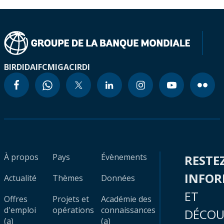
BIRD
IDA
IFC
MIGA
CIRDI
À propos
Pays
Évènements
RESTE
INFO
Actualité
Thèmes
Données
ET
Offres
Projets et
Académie des
d'emploi
opérations
connaissances
DÉCOU
(a)
(a)