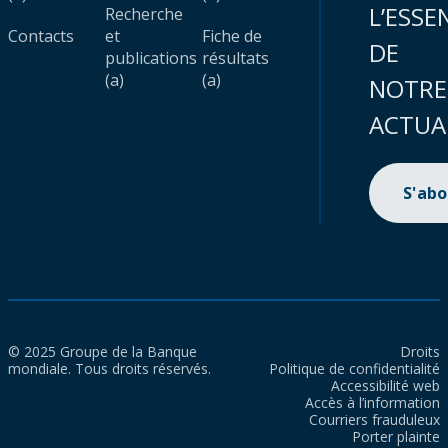
L’ESSE
Recherche
Contacts
et
Fiche de
DE
publications
résultats
(a)
(a)
NOTRE
ACTUA
S'ab
© 2025 Groupe de la Banque
Droits
mondiale. Tous droits réservés.
Politique de confidentialité
Accessibilité web
Accès à l’information
Courriers frauduleux
Porter plainte