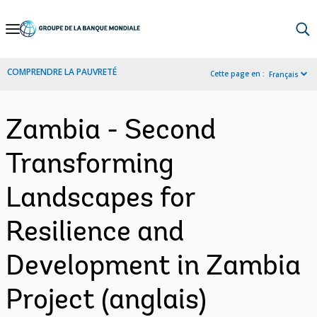
Skip
to
Main
COMPRENDRE LA PAUVRETÉ
Cette page en :
Français
Navigation
Zambia - Second
Transforming
Landscapes for
Resilience and
Development in Zambia
Project (anglais)