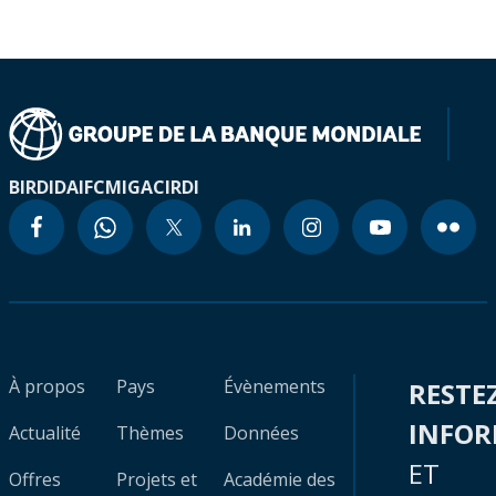
BIRD
IDA
IFC
MIGA
CIRDI
À propos
Pays
Évènements
RESTE
INFO
Actualité
Thèmes
Données
ET
Offres
Projets et
Académie des