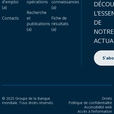
d'emploi
opérations
connaissances
DÉCOU
(a)
(a)
L’ESSE
Recherche
Contacts
et
Fiche de
DE
publications
résultats
(a)
(a)
NOTRE
ACTUA
S'ab
© 2025 Groupe de la Banque
Droits
mondiale. Tous droits réservés.
Politique de confidentialité
Accessibilité web
Accès à l’information