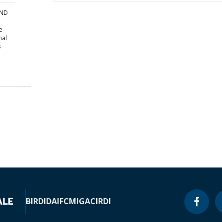
AND
e
nal
s
BIRD
IDA
IFC
MIGA
CIRDI