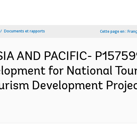
Documents et rapports
Cette page en :
Franç
SIA AND PACIFIC- P15759
elopment for National Tou
ourism Development Proje