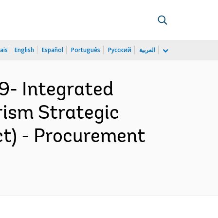
ais
English
Español
Português
Русский
العربية
9- Integrated
rism Strategic
ct) - Procurement