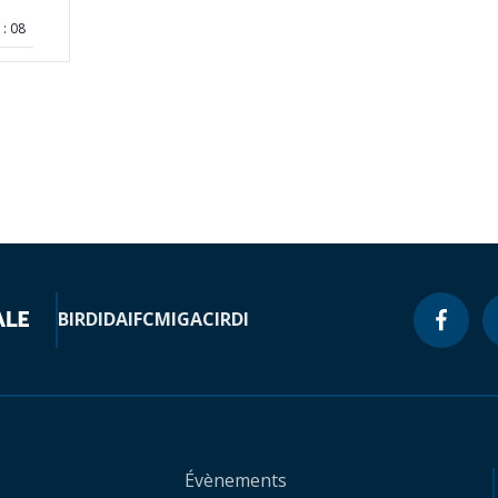
: 08
BIRD
IDA
IFC
MIGA
CIRDI
Évènements