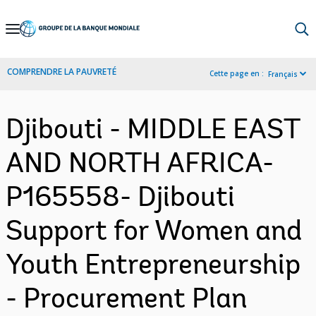
Skip
to
Main
COMPRENDRE LA PAUVRETÉ
Cette page en :
Français
Navigation
Djibouti - MIDDLE EAST
AND NORTH AFRICA-
P165558- Djibouti
Support for Women and
Youth Entrepreneurship
- Procurement Plan