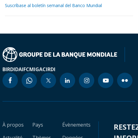
Suscríbase al boletín semanal del Banco Mundial
BIRD
IDA
IFC
MIGA
CIRDI
À propos
Pays
Évènements
RESTE
INFO
Actualité
Thèmes
Données