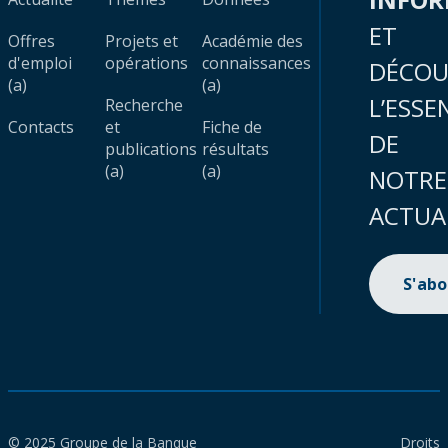
ET
Offres
Projets et
Académie des
d'emploi
opérations
connaissances
DÉCOU
(a)
(a)
L’ESSE
Recherche
Contacts
et
Fiche de
DE
publications
résultats
(a)
(a)
NOTRE
ACTUA
S'ab
© 2025 Groupe de la Banque
Droits