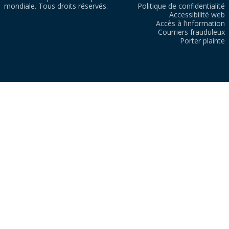
mondiale. Tous droits réservés.
Politique de confidentialité
Accessibilité web
Accès à l’information
Courriers frauduleux
Porter plainte