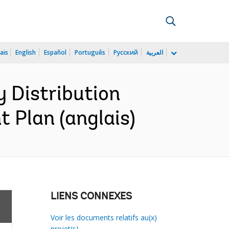
ais
English
Español
Português
Русский
العربية
 Distribution
 Plan (anglais)
LIENS CONNEXES
Voir les documents relatifs au(x)
projet(s)