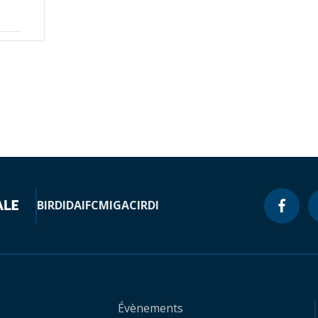
BIRD
IDA
IFC
MIGA
CIRDI
Évènements