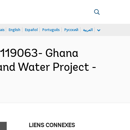
ais
English
Español
Português
Русский
العربية
119063- Ghana
and Water Project -
LIENS CONNEXES