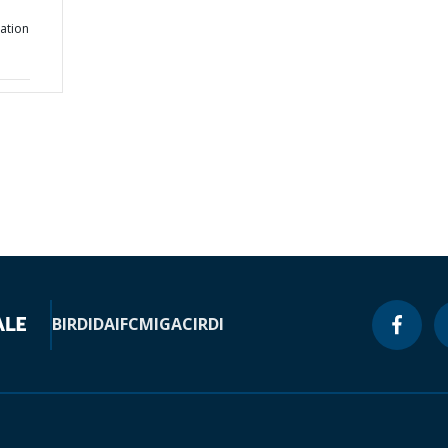
ation
BIRD
IDA
IFC
MIGA
CIRDI