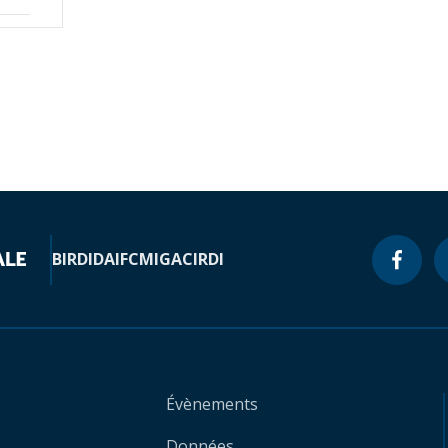
BIRD
IDA
IFC
MIGA
CIRDI
Évènements
Données