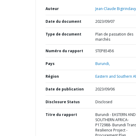
Auteur
Jean-Claude Bigirindavy
Date du document
2023/09/07
Type de document
Plan de passation des
marchés
Numéro du rapport
STEP85456
Pays
Burundi,
Région
Eastern and Southern Af
Date de publication
2023/09/06
Disclosure Status
Disclosed
Titre du rapport
Burundi - EASTERN AND
SOUTHERN AFRICA-
P172988- Burundi Tran
Resilience Project -
Procurement Plan