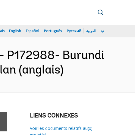
ais
English
Español
Português
Русский
العربية
 P172988- Burundi
an (anglais)
LIENS CONNEXES
Voir les documents relatifs au(x)
projet(s)