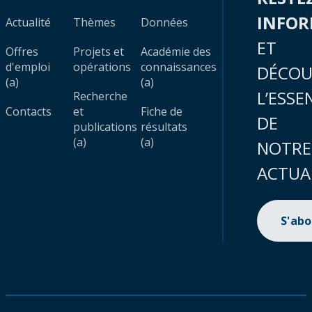
INFO
Actualité
Thèmes
Données
ET
Offres
Projets et
Académie des
d'emploi
opérations
connaissances
DÉCOU
(a)
(a)
L’ESSE
Recherche
Contacts
et
Fiche de
DE
publications
résultats
(a)
(a)
NOTRE
ACTUA
S'ab