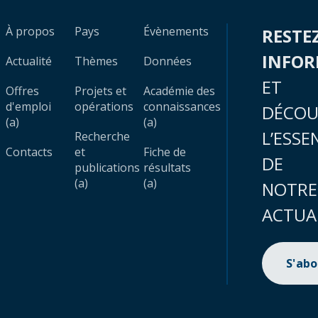
À propos
Pays
Évènements
RESTE
INFO
Actualité
Thèmes
Données
ET
Offres
Projets et
Académie des
d'emploi
opérations
connaissances
DÉCOU
(a)
(a)
L’ESSE
Recherche
Contacts
et
Fiche de
DE
publications
résultats
(a)
(a)
NOTRE
ACTUA
S'ab