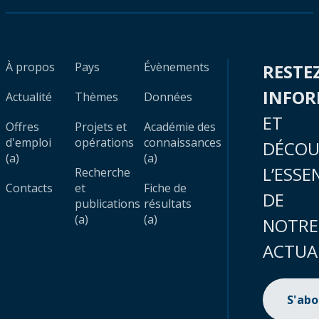
À propos
Pays
Évènements
RESTE
INFO
Actualité
Thèmes
Données
ET
Offres
Projets et
Académie des
d'emploi
opérations
connaissances
DÉCOU
(a)
(a)
L’ESSE
Recherche
Contacts
et
Fiche de
DE
publications
résultats
(a)
(a)
NOTRE
ACTUA
S'ab