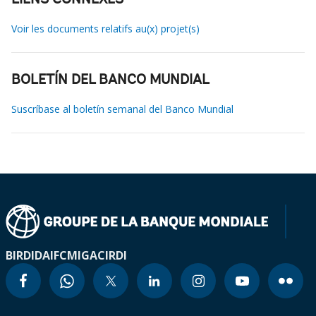
LIENS CONNEXES
Voir les documents relatifs au(x) projet(s)
BOLETÍN DEL BANCO MUNDIAL
Suscríbase al boletín semanal del Banco Mundial
BIRD
IDA
IFC
MIGA
CIRDI