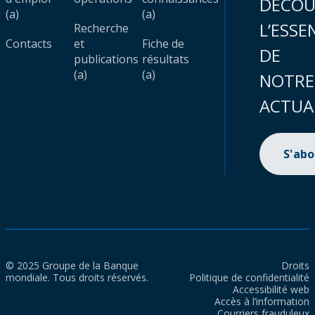
DÉCOU
(a)
(a)
L’ESSE
Recherche
Contacts
et
Fiche de
DE
publications
résultats
(a)
(a)
NOTRE
ACTUA
S'ab
© 2025 Groupe de la Banque
Droits
mondiale. Tous droits réservés.
Politique de confidentialité
Accessibilité web
Accès à l’information
Courriers frauduleux