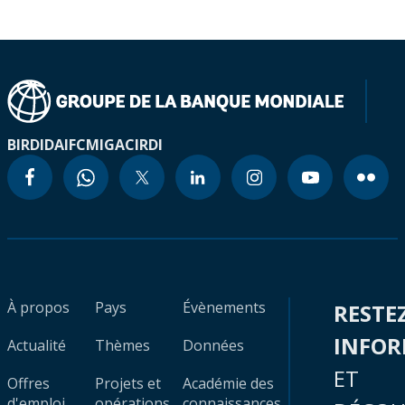
BIRD
IDA
IFC
MIGA
CIRDI
À propos
Pays
Évènements
RESTE
INFO
Actualité
Thèmes
Données
ET
Offres
Projets et
Académie des
d'emploi
opérations
connaissances