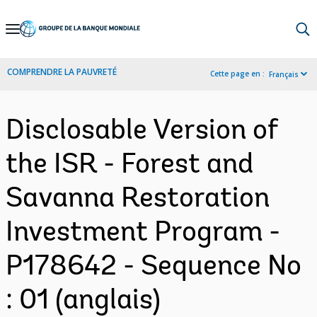
Skip
to
Main
COMPRENDRE LA PAUVRETÉ
Cette page en :
Français
Navigation
Disclosable Version of
the ISR - Forest and
Savanna Restoration
Investment Program -
P178642 - Sequence No
: 01 (anglais)