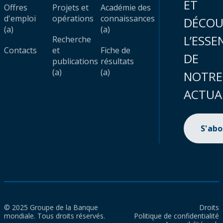
ET
Offres
Projets et
Académie des
d'emploi
opérations
connaissances
DÉCOU
(a)
(a)
L’ESSE
Recherche
Contacts
et
Fiche de
DE
publications
résultats
(a)
(a)
NOTRE
ACTUA
S'ab
© 2025 Groupe de la Banque
Droits
mondiale. Tous droits réservés.
Politique de confidentialité