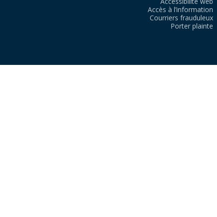
Accessibilité web
Accès à l’information
Courriers frauduleux
Porter plainte